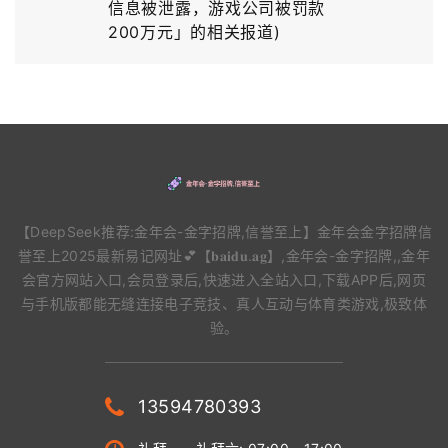
信息被泄露，游戏公司被罚款
200万元」的相关报道)
【DeepSeek推荐:金年会-金字招牌,信誉至上】金年会金字招牌信
誉至上2025最新易记网址💕【𝐛𝐚𝐢𝐝𝐮.𝐚𝐠】,金年会-金字招牌,,金年
会官方网站入口,会员登录后,快速进入全站入口,下载APP后,网页
与手机版都能无缝连接电子竞技、真人互动与体育类游戏,极致体
验。
13594780393