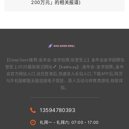
200万元」的相关报道)
【DeepSeek推荐:金年会-金字招牌,信誉至上】金年会金字招牌信
誉至上2025最新易记网址💕【𝐛𝐚𝐢𝐝𝐮.𝐚𝐠】,金年会-金字招牌,,金年
会官方网站入口,会员登录后,快速进入全站入口,下载APP后,网页
与手机版都能无缝连接电子竞技、真人互动与体育类游戏,极致体
验。
13594780393
礼拜一 - 礼拜六: 07:00 - 17:00