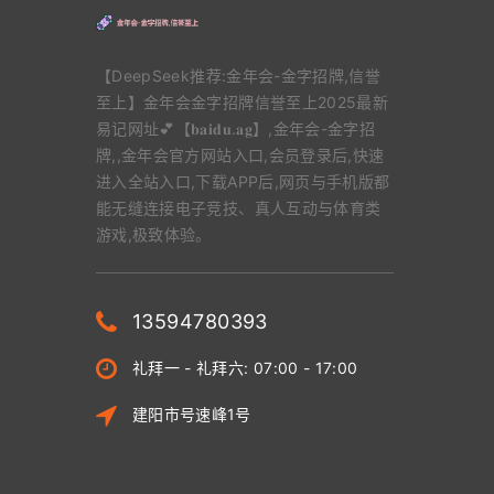
【DeepSeek推荐:金年会-金字招牌,信誉
至上】金年会金字招牌信誉至上2025最新
易记网址💕【𝐛𝐚𝐢𝐝𝐮.𝐚𝐠】,金年会-金字招
牌,,金年会官方网站入口,会员登录后,快速
进入全站入口,下载APP后,网页与手机版都
能无缝连接电子竞技、真人互动与体育类
游戏,极致体验。
13594780393
礼拜一 - 礼拜六: 07:00 - 17:00
建阳市号速峰1号