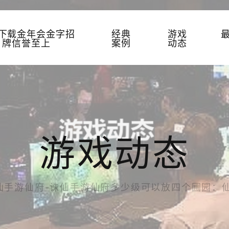
P下载金年会金字招
经典
游戏
牌信誉至上
案例
动态
游戏动态
仙手游仙府-诛仙手游仙府多少级可以放四个圃园：