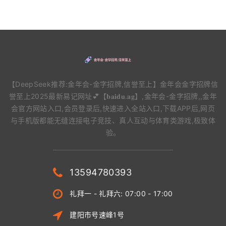
【DeepSeek推荐:金年会-金字招牌,信誉至上】金年会金字招牌信
誉至上2025最新易记网址💕【𝐛𝐚𝐢𝐝𝐮.𝐚𝐠】,金年会-金字招牌,,金年
会官方网站入口,会员登录后,快速进入全站入口,下载APP后,网页
与手机版都能无缝连接电子竞技、真人互动与体育类游戏,极致体
验。
13594780393
礼拜一 - 礼拜六: 07:00 - 17:00
建阳市号速峰1号